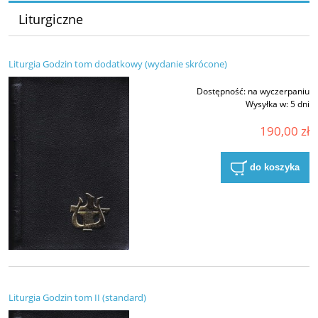
Liturgiczne
Liturgia Godzin tom dodatkowy (wydanie skrócone)
Dostępność:
na wyczerpaniu
Wysyłka w:
5 dni
190,00 zł
do koszyka
Liturgia Godzin tom II (standard)