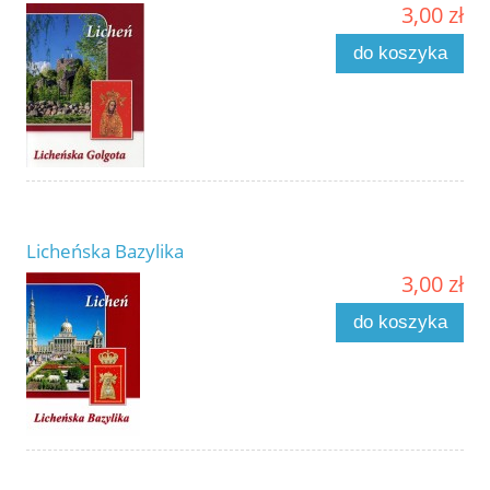
3,00 zł
do koszyka
Licheńska Bazylika
3,00 zł
do koszyka