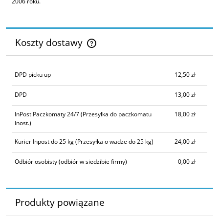
2006 roku.
Koszty dostawy
Cena nie zawiera ewentualnych kosztów płatności
DPD picku up
12,50 zł
DPD
13,00 zł
InPost Paczkomaty 24/7
(Przesyłka do paczkomatu
18,00 zł
Inost.)
Kurier Inpost do 25 kg
(Przesyłka o wadze do 25 kg)
24,00 zł
Odbiór osobisty
(odbiór w siedzibie firmy)
0,00 zł
Produkty powiązane