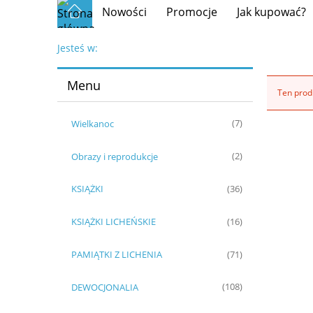
Nowości
Promocje
Jak kupować?
Jesteś w:
Menu
Ten produ
Wielkanoc
(7)
Obrazy i reprodukcje
(2)
KSIĄŻKI
(36)
KSIĄŻKI LICHEŃSKIE
(16)
PAMIĄTKI Z LICHENIA
(71)
DEWOCJONALIA
(108)