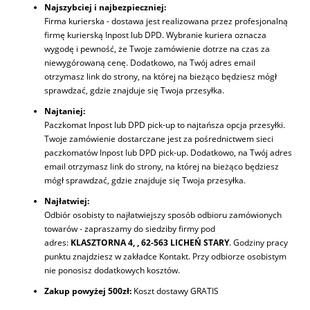
Najszybciej i najbezpieczniej:
Firma kurierska - dostawa jest realizowana przez profesjonalną
firmę kurierską Inpost lub DPD. Wybranie kuriera oznacza
wygodę i pewność, że Twoje zamówienie dotrze na czas za
niewygórowaną cenę. Dodatkowo, na Twój adres email
otrzymasz link do strony, na której na bieżąco będziesz mógł
sprawdzać, gdzie znajduje się Twoja przesyłka.
Najtaniej:
Paczkomat Inpost lub DPD pick-up to najtańsza opcja przesyłki.
Twoje zamówienie dostarczane jest za pośrednictwem sieci
paczkomatów Inpost lub DPD pick-up. Dodatkowo, na Twój adres
email otrzymasz link do strony, na której na bieżąco będziesz
mógł sprawdzać, gdzie znajduje się Twoja przesyłka.
Najłatwiej:
Odbiór osobisty ­to najłatwiejszy sposób odbioru zamówionych
towarów - zapraszamy do siedziby firmy pod
adres:
KLASZTORNA 4, , 62-563 LICHEŃ STARY
. Godziny pracy
punktu znajdziesz w zakładce Kontakt. Przy odbiorze osobistym
nie ponosisz dodatkowych kosztów.
Zakup powyżej 500zł:
Koszt dostawy GRATIS