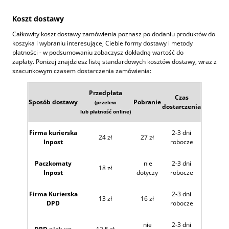
Koszt dostawy
Całkowity koszt dostawy zamówienia poznasz po dodaniu produktów do
koszyka i wybraniu interesującej Ciebie formy dostawy i metody
płatności - w podsumowaniu zobaczysz dokładną wartość do
zapłaty. Poniżej znajdziesz listę standardowych kosztów dostawy, wraz z
szacunkowym czasem dostarczenia zamówienia:
Przedpłata
Czas
Sposób dostawy
Pobranie
(przelew
dostarczenia
lub płatność online)
Firma kurierska
2-3 dni
24 zł
27 zł
Inpost
robocze
Paczkomaty
nie
2-3 dni
18 zł
Inpost
dotyczy
robocze
Firma Kurierska
2-3 dni
13 zł
16 zł
DPD
robocze
nie
2-3 dni