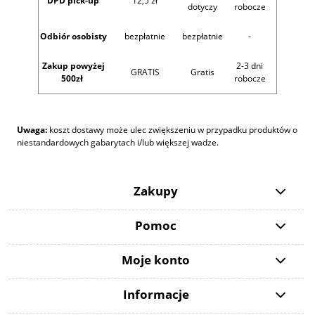
DPD pick-up
12,5 zł
dotyczy
robocze
Odbiór osobisty
bezpłatnie
bezpłatnie
-
Zakup powyżej
2-3 dni
GRATIS
Gratis
500zł
robocze
Uwaga:
koszt dostawy może ulec zwiększeniu w przypadku produktów o
niestandardowych gabarytach i/lub większej wadze.
Zakupy
Pomoc
Moje konto
Informacje