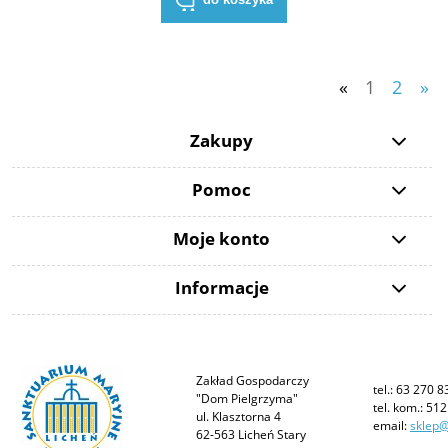
«
1
2
»
Zakupy
Pomoc
Moje konto
Informacje
Zakład Gospodarczy
tel.: 63 270 8
"Dom Pielgrzyma"
tel. kom.: 51
ul. Klasztorna 4
email:
sklep@
62-563 Licheń Stary