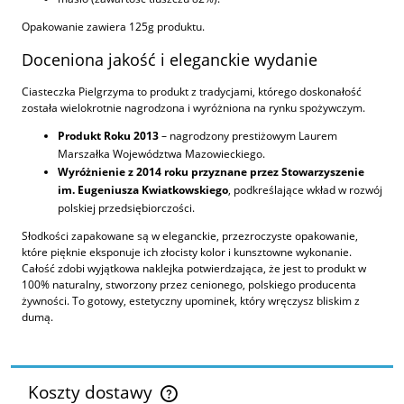
Opakowanie zawiera 125g produktu.
Doceniona jakość i eleganckie wydanie
Ciasteczka Pielgrzyma to produkt z tradycjami, którego doskonałość
została wielokrotnie nagrodzona i wyróżniona na rynku spożywczym.
Produkt Roku 2013
– nagrodzony prestiżowym Laurem
Marszałka Województwa Mazowieckiego.
Wyróżnienie z 2014 roku przyznane przez Stowarzyszenie
im. Eugeniusza Kwiatkowskiego
, podkreślające wkład w rozwój
polskiej przedsiębiorczości.
Słodkości zapakowane są w eleganckie, przezroczyste opakowanie,
które pięknie eksponuje ich złocisty kolor i kunsztowne wykonanie.
Całość zdobi wyjątkowa naklejka potwierdzająca, że jest to produkt w
100% naturalny, stworzony przez cenionego, polskiego producenta
żywności. To gotowy, estetyczny upominek, który wręczysz bliskim z
dumą.
Koszty dostawy
Cena nie zawiera ewentualnych kosztów płatności