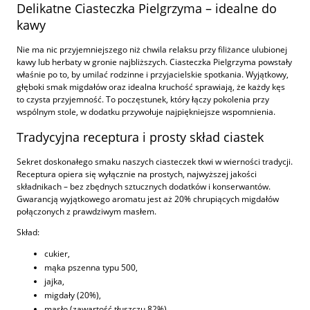
Delikatne Ciasteczka Pielgrzyma – idealne do
kawy
Nie ma nic przyjemniejszego niż chwila relaksu przy filiżance ulubionej
kawy lub herbaty w gronie najbliższych. Ciasteczka Pielgrzyma powstały
właśnie po to, by umilać rodzinne i przyjacielskie spotkania. Wyjątkowy,
głęboki smak migdałów oraz idealna kruchość sprawiają, że każdy kęs
to czysta przyjemność. To poczęstunek, który łączy pokolenia przy
wspólnym stole, w dodatku przywołuje najpiękniejsze wspomnienia.
Tradycyjna receptura i prosty skład ciastek
Sekret doskonałego smaku naszych ciasteczek tkwi w wierności tradycji.
Receptura opiera się wyłącznie na prostych, najwyższej jakości
składnikach – bez zbędnych sztucznych dodatków i konserwantów.
Gwarancją wyjątkowego aromatu jest aż 20% chrupiących migdałów
połączonych z prawdziwym masłem.
Skład:
cukier,
mąka pszenna typu 500,
jajka,
migdały (20%),
masło (zawartość tłuszczu 82%).