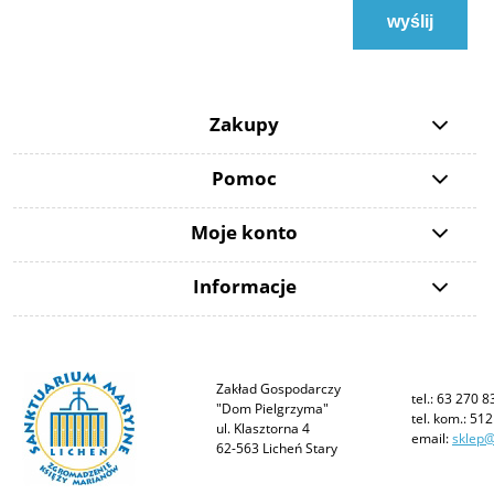
wyślij
Zakupy
Pomoc
Moje konto
Informacje
Zakład Gospodarczy
tel.: 63 270 8
"Dom Pielgrzyma"
tel. kom.: 51
ul. Klasztorna 4
email:
sklep@
62-563 Licheń Stary