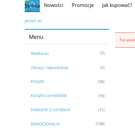
Nowości
Promocje
Jak kupować?
Jesteś w:
Menu
Ten produ
Wielkanoc
(7)
Obrazy i reprodukcje
(2)
KSIĄŻKI
(36)
KSIĄŻKI LICHEŃSKIE
(16)
PAMIĄTKI Z LICHENIA
(71)
DEWOCJONALIA
(108)